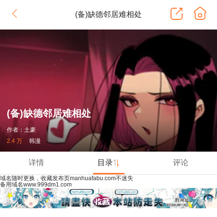
(备)缺德邻居难相处
(备)缺德邻居难相处
作者：土豪
2.4 万
韩漫
详情
目录
评论
域名随时更换，收藏发布页manhuafabu.com不迷失
备用域名www.999dm1.com