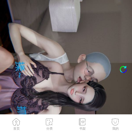
首页
分类
书架
我的
第04話
1
/
86