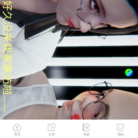
首页
分类
书架
我的
第12話
1
/
80