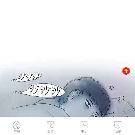
首页
分类
书架
我的
模特儿女友(上)
1
/
12